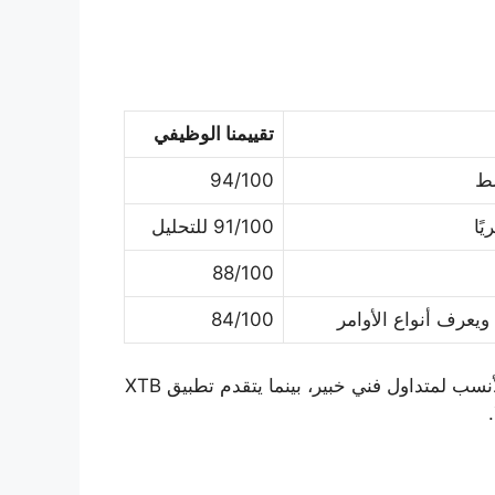
تقييمنا الوظيفي
سط
94/100
ًا
91/100 للتحليل
88/100
يعرف أنواع الأوامر
84/100
لأن TradingView قد يكون أفضل من الجميع في الشارت، وMT5 قد يكون الأنسب لمتداول فني خبير، بينما يتقدم تطبيق XTB