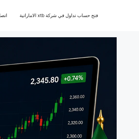
نتقل
لى
فتح حساب تداول في شركة xtb الاماراتية
اتصل 
لمحتوى