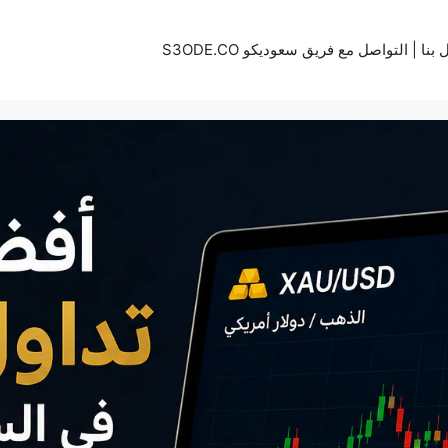
بنا | التواصل مع فريق سعوديكو S3ODE.CO