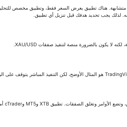
 متشابهة. هناك تطبيق يعرض السعر فقط، وتطبيق مخصص للتحلي
ه. لذلك يجب تحديد هدفك قبل تنزيل أي تطبيق.
نه لا يكون بالضرورة منصة لتنفيذ صفقات XAU/USD.
. تطبيق XTB وMT5 وcTrader أمثلة مع اختلاف طبيعة كل تطبيق.