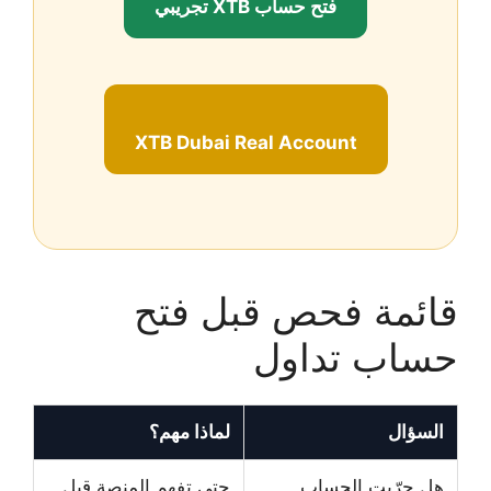
فتح حساب XTB تجريبي
XTB Dubai Real Account
قائمة فحص قبل فتح
حساب تداول
السؤال
لماذا مهم؟
هل جرّبت الحساب
حتى تفهم المنصة قبل