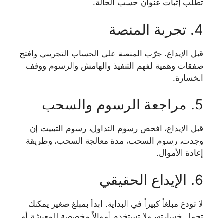
تطلب إثبات عنوان حسب الحالة.
4. تجربة المنصة
قبل الإيداع، جرّب المنصة على الحساب التجريبي وافتح
صفقات وهمية لفهم التنفيذ والهامش والرسوم ووقف
الخسارة.
5. مراجعة الرسوم والسحب
قبل الإيداع، افحص رسوم التداول، رسوم التبييت إن
وجدت، رسوم السحب، مدة معالجة السحب، وطريقة
إعادة الأموال.
6. الإيداع الحقيقي
لا تودع مبلغاً كبيراً في البداية. ابدأ بمبلغ صغير يمكنك
تحمل خسارته، ولا تستخدم أموالاً مخصصة للمعيشة أو